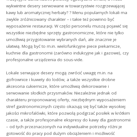
wykwintne desery serwowane w towarzystwie rozgrzewającej
kawy lub aromatycznej herbaty? ? Menu popularnych lokali ma
zwykle zróżnicowany charakter – i takie też powinno być
wyposażenie restauracji. W części personelu muszą pojawić się
wszystkie niezbędne sprzęty gastronomiczne, które nie tylko
umożliwią przygotowanie wybranych dań, ale znacznie je
ułatwią. Mogą być to m.in. wielofunkcyjne piece piekarnicze,
kuchnie dla gastronomii (zarówno indukcyjne jak i gazowe), czy
profesjonalne urządzenia do sous-vide.
Lokale serwujące desery mogą zwrócić uwagę m.in. na
gofrownice i kuwety do lodów, a także wszystkie drobne
akcesoria cukiernicze, które umożliwią dekorowanie i
serwowanie słodkich przysmaków. Niezależnie jednak od
charakteru proponowanej oferty, niezbędnym wyposażeniem
stref gastronomicznych często okazują się być także wysokiej
jakości mikrofalówki, które pozwolą podgrzać posiłek w krótkim
czasie, a także profesjonalne ekspresy do kawy dla gastronomii
– od tych przeznaczonych na indywidualne potrzeby różni je
gotowość do pracy pod dużym obciążeniem i możliwość