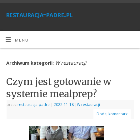
restauracja-padre.pl
MENU
W restauracji
Archiwum kategorii:
Czym jest gotowanie w
systemie mealprep?
przez
restauracja-padre
|
2022-11-18
|
W restauracji
Dodaj komentarz