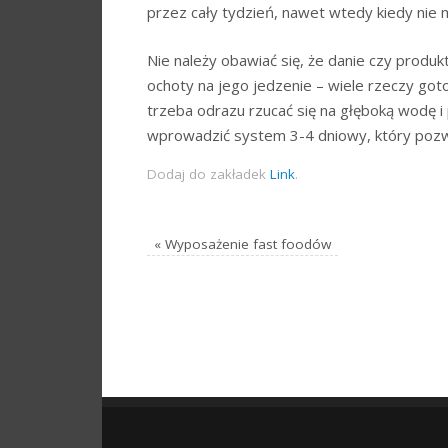
przez cały tydzień, nawet wtedy kiedy nie m
Nie należy obawiać się, że danie czy produk
ochoty na jego jedzenie – wiele rzeczy go
trzeba odrazu rzucać się na głęboką wodę i 
wprowadzić system 3-4 dniowy, który pozwo
Dodaj do zakładek
Link
.
«
Wyposażenie fast foodów