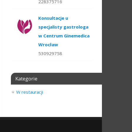
228375716
Konsultacje u
specjalisty gastrologa
w Centrum Ginemedica
Wrocław
530929758
Kategorie
W restauracji