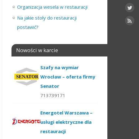
Organizacja wesela w restauracji
Na jakie stoły do restauracji
postawić?
Nowości w karcie
Szafy na wymiar
Wrocław – oferta firmy
Senator
713739171
Energotel Warszawa –
usługi elektryczne dla
restauracji