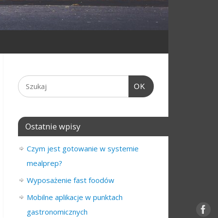
OK
Ostatnie wpisy
Czym jest gotowanie w systemie
mealprep?
Wyposażenie fast foodów
Mobilne aplikacje w punktach
gastronomicznych