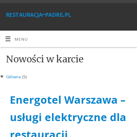
restauracja-padre.pl
MENU
Nowości w karcie
Główna
(5)
Energotel Warszawa –
usługi elektryczne dla
restauracji